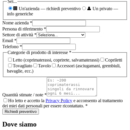
Sei...
🏢 Un'azienda — richiedi preventivo
👤 Un privato —
info generiche
Nome azienda
*
Persona di riferimento
*
Settore di attività
*
Email
*
Telefono
*
Categorie di prodotto di interesse
*
Letto (coprimaterassi, coprirete, salvamaterassi)
Copriletti
Tovagliato
Tavolo
Accessori (asciugamani, grembiuli,
bavaglie, ecc.)
Quantità stimate / note
*
Ho letto e accetto la
Privacy Policy
e acconsento al trattamento
dei miei dati personali per essere ricontattato.
*
Richiedi preventivo
Dove siamo