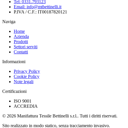
Tel:
0331.793123
Email:
info@mtbettinelli.it
P.IVA / C.F.:
IT00187820121
Naviga
Home
Azienda
Prodotti
Settori serviti
Contatti
Informazioni
Privacy Policy
Cookie Policy
Note legali
Certificazioni
ISO 9001
ACCREDIA
© 2026 Manifattura Tessile Bettinelli s.r.l.. Tutti i diritti riservati.
Sito realizzato in modo statico, senza tracciamento invasivo.