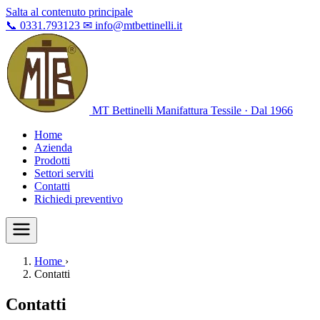
Salta al contenuto principale
📞
0331.793123
✉
info@mtbettinelli.it
MT Bettinelli
Manifattura Tessile · Dal 1966
Home
Azienda
Prodotti
Settori serviti
Contatti
Richiedi preventivo
Home
›
Contatti
Contatti