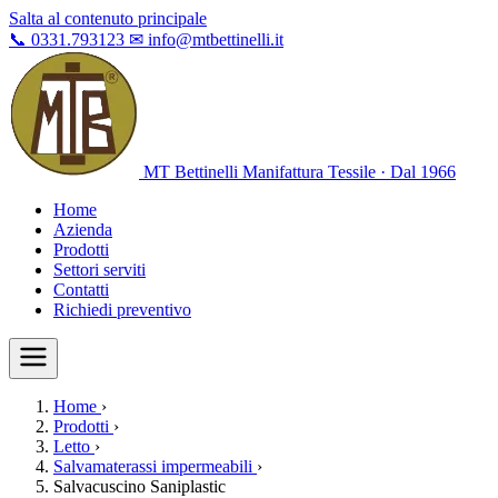
Salta al contenuto principale
📞
0331.793123
✉
info@mtbettinelli.it
MT Bettinelli
Manifattura Tessile · Dal 1966
Home
Azienda
Prodotti
Settori serviti
Contatti
Richiedi preventivo
Home
›
Prodotti
›
Letto
›
Salvamaterassi impermeabili
›
Salvacuscino Saniplastic