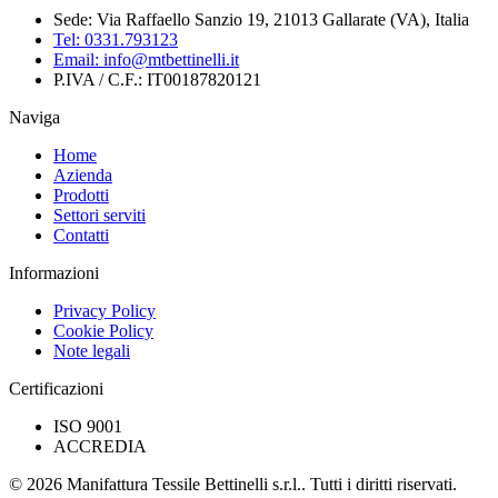
Sede:
Via Raffaello Sanzio 19, 21013 Gallarate (VA), Italia
Tel:
0331.793123
Email:
info@mtbettinelli.it
P.IVA / C.F.:
IT00187820121
Naviga
Home
Azienda
Prodotti
Settori serviti
Contatti
Informazioni
Privacy Policy
Cookie Policy
Note legali
Certificazioni
ISO 9001
ACCREDIA
© 2026 Manifattura Tessile Bettinelli s.r.l.. Tutti i diritti riservati.