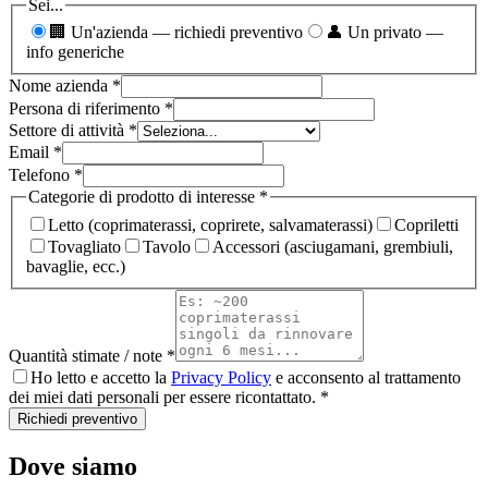
Sei...
🏢 Un'azienda — richiedi preventivo
👤 Un privato —
info generiche
Nome azienda
*
Persona di riferimento
*
Settore di attività
*
Email
*
Telefono
*
Categorie di prodotto di interesse
*
Letto (coprimaterassi, coprirete, salvamaterassi)
Copriletti
Tovagliato
Tavolo
Accessori (asciugamani, grembiuli,
bavaglie, ecc.)
Quantità stimate / note
*
Ho letto e accetto la
Privacy Policy
e acconsento al trattamento
dei miei dati personali per essere ricontattato.
*
Richiedi preventivo
Dove siamo