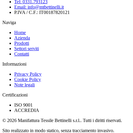
Tel:
0331.793123
Email:
info@mtbettinelli.it
P.IVA / C.F.:
IT00187820121
Naviga
Home
Azienda
Prodotti
Settori serviti
Contatti
Informazioni
Privacy Policy
Cookie Policy
Note legali
Certificazioni
ISO 9001
ACCREDIA
© 2026 Manifattura Tessile Bettinelli s.r.l.. Tutti i diritti riservati.
Sito realizzato in modo statico, senza tracciamento invasivo.