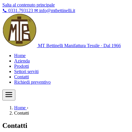
Salta al contenuto principale
📞
0331.793123
✉
info@mtbettinelli.it
MT Bettinelli
Manifattura Tessile · Dal 1966
Home
Azienda
Prodotti
Settori serviti
Contatti
Richiedi preventivo
Home
›
Contatti
Contatti