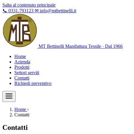
Salta al contenuto principale
📞
0331.793123
✉
info@mtbettinelli.it
MT Bettinelli
Manifattura Tessile · Dal 1966
Home
Azienda
Prodotti
Settori serviti
Contatti
Richiedi preventivo
Home
›
Contatti
Contatti