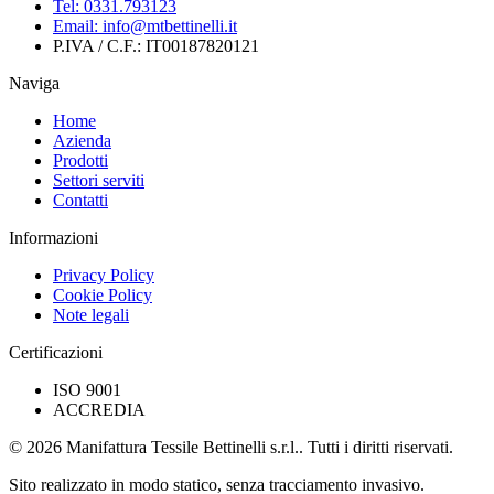
Tel:
0331.793123
Email:
info@mtbettinelli.it
P.IVA / C.F.:
IT00187820121
Naviga
Home
Azienda
Prodotti
Settori serviti
Contatti
Informazioni
Privacy Policy
Cookie Policy
Note legali
Certificazioni
ISO 9001
ACCREDIA
© 2026 Manifattura Tessile Bettinelli s.r.l.. Tutti i diritti riservati.
Sito realizzato in modo statico, senza tracciamento invasivo.