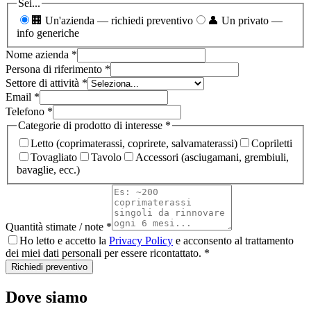
Sei...
🏢 Un'azienda — richiedi preventivo
👤 Un privato —
info generiche
Nome azienda
*
Persona di riferimento
*
Settore di attività
*
Email
*
Telefono
*
Categorie di prodotto di interesse
*
Letto (coprimaterassi, coprirete, salvamaterassi)
Copriletti
Tovagliato
Tavolo
Accessori (asciugamani, grembiuli,
bavaglie, ecc.)
Quantità stimate / note
*
Ho letto e accetto la
Privacy Policy
e acconsento al trattamento
dei miei dati personali per essere ricontattato.
*
Richiedi preventivo
Dove siamo