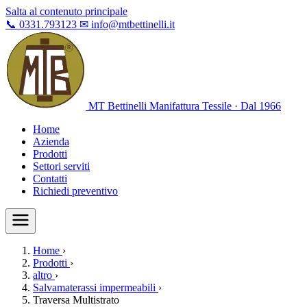
Salta al contenuto principale
📞
0331.793123
✉
info@mtbettinelli.it
MT Bettinelli
Manifattura Tessile · Dal 1966
Home
Azienda
Prodotti
Settori serviti
Contatti
Richiedi preventivo
Home
›
Prodotti
›
altro
›
Salvamaterassi impermeabili
›
Traversa Multistrato