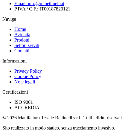
Email:
info@mtbettinelli.it
P.IVA / C.F.:
IT00187820121
Naviga
Home
Azienda
Prodotti
Settori serviti
Contatti
Informazioni
Privacy Policy
Cookie Policy
Note legali
Certificazioni
ISO 9001
ACCREDIA
© 2026 Manifattura Tessile Bettinelli s.r.l.. Tutti i diritti riservati.
Sito realizzato in modo statico, senza tracciamento invasivo.