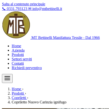
Salta al contenuto principale
📞
0331.793123
✉
info@mtbettinelli.it
MT Bettinelli
Manifattura Tessile · Dal 1966
Home
Azienda
Prodotti
Settori serviti
Contatti
Richiedi preventivo
Home
›
Prodotti
›
Copriletti
›
Copriletto Nuovo Carinzia ignifugo