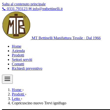
Salta al contenuto principale
📞
0331.793123
✉
info@mtbettinelli.it
MT Bettinelli
Manifattura Tessile · Dal 1966
Home
Azienda
Prodotti
Settori serviti
Contatti
Richiedi preventivo
Home
›
Prodotti
›
Letto
›
Copricuscino nuovo Trevi ignifugo