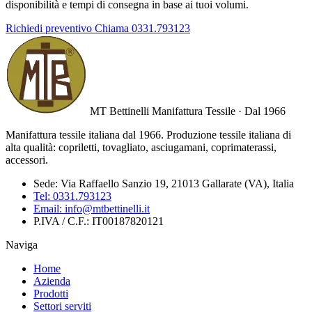
disponibilità e tempi di consegna in base ai tuoi volumi.
Richiedi preventivo
Chiama 0331.793123
MT Bettinelli
Manifattura Tessile · Dal 1966
Manifattura tessile italiana dal 1966. Produzione tessile italiana di
alta qualità: copriletti, tovagliato, asciugamani, coprimaterassi,
accessori.
Sede:
Via Raffaello Sanzio 19, 21013 Gallarate (VA), Italia
Tel:
0331.793123
Email:
info@mtbettinelli.it
P.IVA / C.F.:
IT00187820121
Naviga
Home
Azienda
Prodotti
Settori serviti