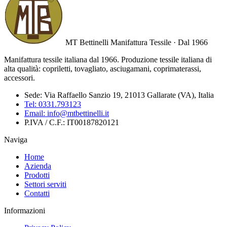
MT Bettinelli
Manifattura Tessile · Dal 1966
Manifattura tessile italiana dal 1966. Produzione tessile italiana di
alta qualità: copriletti, tovagliato, asciugamani, coprimaterassi,
accessori.
Sede:
Via Raffaello Sanzio 19, 21013 Gallarate (VA), Italia
Tel:
0331.793123
Email:
info@mtbettinelli.it
P.IVA / C.F.:
IT00187820121
Naviga
Home
Azienda
Prodotti
Settori serviti
Contatti
Informazioni