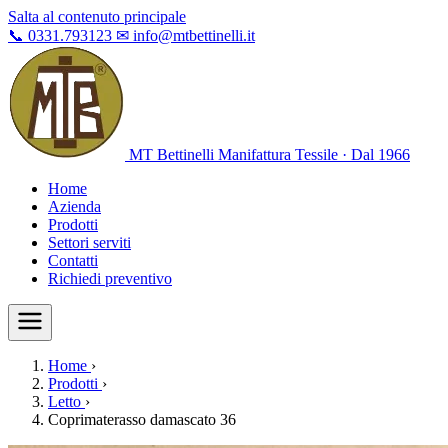
Salta al contenuto principale
📞
0331.793123
✉
info@mtbettinelli.it
MT Bettinelli
Manifattura Tessile · Dal 1966
Home
Azienda
Prodotti
Settori serviti
Contatti
Richiedi preventivo
Home
›
Prodotti
›
Letto
›
Coprimaterasso damascato 36