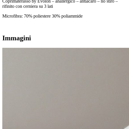
Coprimaterasso by Evolon – anallergico – antiacaro – no stiro –
rifinito con cerniera su 3 lati
Microfibra: 70% poliestere 30% poliammide
Immagini