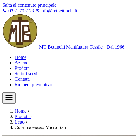
Salta al contenuto principale
📞
0331.793123
✉
info@mtbettinelli.it
MT Bettinelli
Manifattura Tessile · Dal 1966
Home
Azienda
Prodotti
Settori serviti
Contatti
Richiedi preventivo
Home
›
Prodotti
›
Letto
›
Coprimaterasso Micro-San