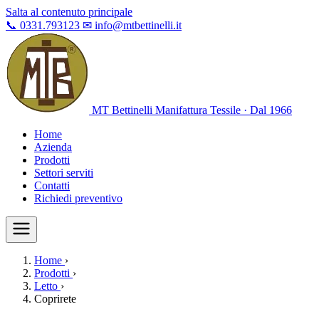
Salta al contenuto principale
📞
0331.793123
✉
info@mtbettinelli.it
MT Bettinelli
Manifattura Tessile · Dal 1966
Home
Azienda
Prodotti
Settori serviti
Contatti
Richiedi preventivo
Home
›
Prodotti
›
Letto
›
Coprirete