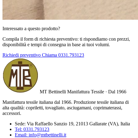
Interessato a questo prodotto?
Compila il form di richiesta preventivo: ti rispondiamo con prezzi,
disponibilità e tempi di consegna in base ai tuoi volumi.
Richiedi preventivo
Chiama 0331.793123
MT Bettinelli
Manifattura Tessile · Dal 1966
Manifattura tessile italiana dal 1966. Produzione tessile italiana di
alta qualità: copriletti, tovagliato, asciugamani, coprimaterassi,
accessori.
Sede:
Via Raffaello Sanzio 19, 21013 Gallarate (VA), Italia
Tel:
0331.793123
Email:
info@mtbettinelli.it