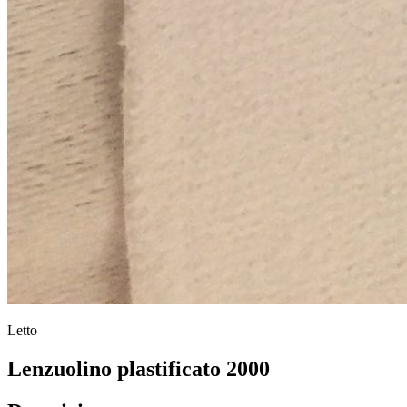
Letto
Lenzuolino plastificato 2000