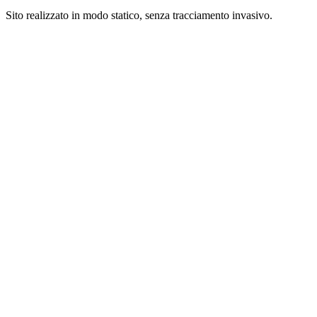
Sito realizzato in modo statico, senza tracciamento invasivo.