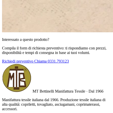
Interessato a questo prodotto?
Compila il form di richiesta preventivo: ti rispondiamo con prezzi,
disponibilità e tempi di consegna in base ai tuoi volumi.
Richiedi preventivo
Chiama 0331.793123
MT Bettinelli
Manifattura Tessile · Dal 1966
Manifattura tessile italiana dal 1966. Produzione tessile italiana di
alta qualità: copriletti, tovagliato, asciugamani, coprimaterassi,
accessori.