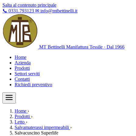
Salta al contenuto principale
📞
0331.793123
✉
info@mtbettinelli.it
MT Bettinelli
Manifattura Tessile · Dal 1966
Home
Azienda
Prodotti
Settori serviti
Contatti
Richiedi preventivo
Home
›
Prodotti
›
Letto
›
Salvamaterassi impermeabili
›
Salvacuscino Superlife