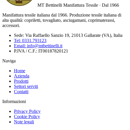
MT Bettinelli
Manifattura Tessile · Dal 1966
Manifattura tessile italiana dal 1966. Produzione tessile italiana di
alta qualità: copriletti, tovagliato, asciugamani, coprimaterassi,
accessori.
Sede:
Via Raffaello Sanzio 19, 21013 Gallarate (VA), Italia
Tel:
0331.793123
Email:
info@mtbettinelli.it
P.IVA / C.F.:
IT00187820121
Naviga
Home
Azienda
Prodotti
Settori serviti
Contatti
Informazioni
Privacy Policy
Cookie Policy
Note legali