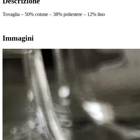
Descrizione
Tovaglia – 50% cotone – 38% poliestere – 12% lino
Immagini