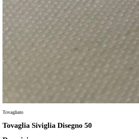
Tovagliato
Tovaglia Siviglia Disegno 50