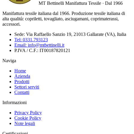
MT Bettinelli
Manifattura Tessile · Dal 1966
Manifattura tessile italiana dal 1966. Produzione tessile italiana di
alta qualità: copriletti, tovagliato, asciugamani, coprimaterassi,
accessori.
Sede:
Via Raffaello Sanzio 19, 21013 Gallarate (VA), Italia
Tel:
0331.793123
Email:
info@mtbettinelli.it
P.IVA / C.F.:
IT00187820121
Naviga
Home
Azienda
Prodotti
Settori serviti
Contatti
Informazioni
Privacy Policy
Cookie Policy
Note legali
Certificazioni