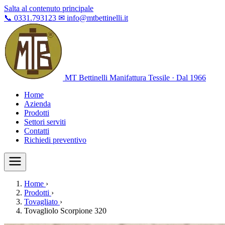
Salta al contenuto principale
📞
0331.793123
✉
info@mtbettinelli.it
MT Bettinelli
Manifattura Tessile · Dal 1966
Home
Azienda
Prodotti
Settori serviti
Contatti
Richiedi preventivo
Home
›
Prodotti
›
Tovagliato
›
Tovagliolo Scorpione 320