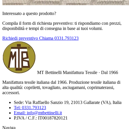
Interessato a questo prodotto?
Compila il form di richiesta preventivo: ti rispondiamo con prezzi,
disponibilità e tempi di consegna in base ai tuoi volumi.
Richiedi preventivo
Chiama 0331.793123
MT Bettinelli
Manifattura Tessile · Dal 1966
Manifattura tessile italiana dal 1966. Produzione tessile italiana di
alta qualità: copriletti, tovagliato, asciugamani, coprimaterassi,
accessori.
Sede:
Via Raffaello Sanzio 19, 21013 Gallarate (VA), Italia
Tel:
0331.793123
Email:
info@mtbettinelli.it
P.IVA / C.F.:
IT00187820121
Naviga