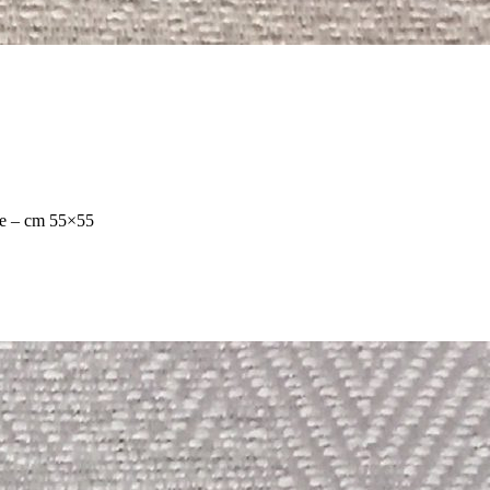
ere – cm 55×55