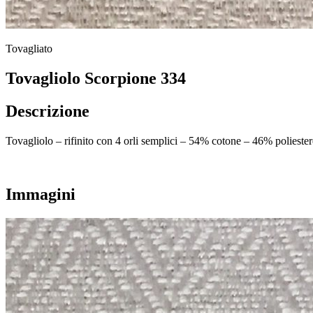
Tovagliato
Tovagliolo Scorpione 334
Descrizione
Tovagliolo – rifinito con 4 orli semplici – 54% cotone – 46% poliest
Immagini