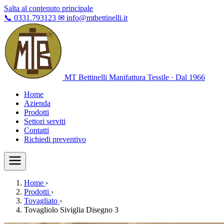
Salta al contenuto principale
📞
0331.793123
✉
info@mtbettinelli.it
MT Bettinelli
Manifattura Tessile · Dal 1966
Home
Azienda
Prodotti
Settori serviti
Contatti
Richiedi preventivo
Home
›
Prodotti
›
Tovagliato
›
Tovagliolo Siviglia Disegno 3