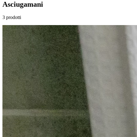
Asciugamani
3 prodotti