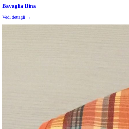
Bavaglia Bina
Vedi dettagli →