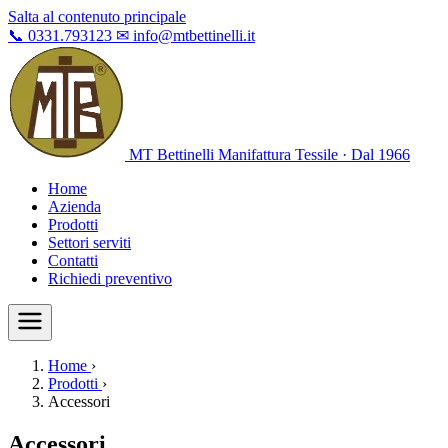
Salta al contenuto principale
📞
0331.793123
✉
info@mtbettinelli.it
MT Bettinelli
Manifattura Tessile · Dal 1966
Home
Azienda
Prodotti
Settori serviti
Contatti
Richiedi preventivo
Home
›
Prodotti
›
Accessori
Accessori