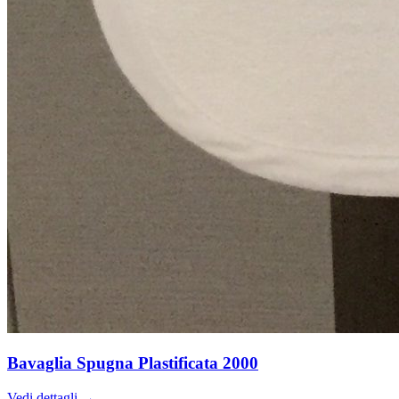
Bavaglia Spugna Plastificata 2000
Vedi dettagli →