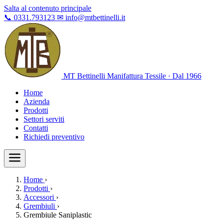
Salta al contenuto principale
📞
0331.793123
✉
info@mtbettinelli.it
MT Bettinelli
Manifattura Tessile · Dal 1966
Home
Azienda
Prodotti
Settori serviti
Contatti
Richiedi preventivo
Home
›
Prodotti
›
Accessori
›
Grembiuli
›
Grembiule Saniplastic