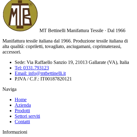
MT Bettinelli
Manifattura Tessile · Dal 1966
Manifattura tessile italiana dal 1966. Produzione tessile italiana di
alta qualità: copriletti, tovagliato, asciugamani, coprimaterassi,
accessori.
Sede:
Via Raffaello Sanzio 19, 21013 Gallarate (VA), Italia
Tel:
0331.793123
Email:
info@mtbettinelli.it
P.IVA / C.F.:
IT00187820121
Naviga
Home
Azienda
Prodotti
Settori serviti
Contatti
Informazioni