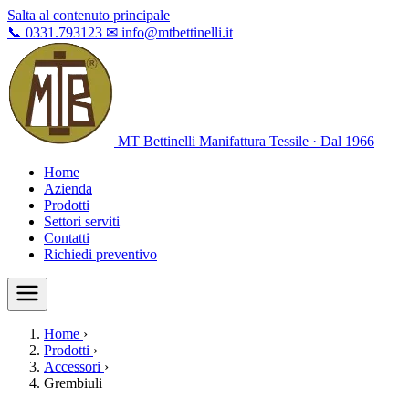
Salta al contenuto principale
📞
0331.793123
✉
info@mtbettinelli.it
MT Bettinelli
Manifattura Tessile · Dal 1966
Home
Azienda
Prodotti
Settori serviti
Contatti
Richiedi preventivo
Home
›
Prodotti
›
Accessori
›
Grembiuli