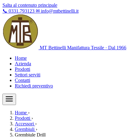
Salta al contenuto principale
📞
0331.793123
✉
info@mtbettinelli.it
MT Bettinelli
Manifattura Tessile · Dal 1966
Home
Azienda
Prodotti
Settori serviti
Contatti
Richiedi preventivo
Home
›
Prodotti
›
Accessori
›
Grembiuli
›
Grembiule Drill